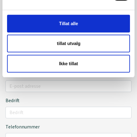
Fyll ut vårt skjema så kontakter vi deg!
Tillat alle
tillat utvalg
Fornavn
*
Etternavn
*
Ikke tillat
E-post
*
Bedrift
Telefonnummer