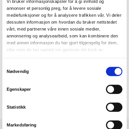
474 43 254
Vi bruker informasjonskapsler for å gi innhold og
JH@elnettgruppen.no
annonser et personlig preg, for å levere sosiale
mediefunksjoner og for å analysere trafikken vår. Vi deler
dessuten informasjon om hvordan du bruker nettstedet
Dag Tuvrønningen
vårt, med partnerne våre innen sosiale medier,
Business Controller
annonsering og analysearbeid, som kan kombinere den
med annen informasjon du har gjort tilgjengelig for dem,
413 33 675
eller som de har samlet inn gjennom din bruk av
DT@elnettgruppen.no
tjenestene deres.
Samtykkevalg
Kjell Eirik Tengesdal
Nødvendig
Innkjøp- og markedsansvarlig
Egenskaper
916 74 736
KET@elnettgruppen.no
Statistikk
Markedsføring