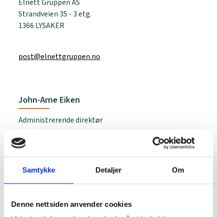
Elnett Gruppen AS
Strandveien 35 - 3 etg.
1366 LYSAKER
post@elnettgruppen.no
John-Arne Eiken
Administrerende direktør
918 50 201
JAE@elnettgruppen.no
Samtykke
Detaljer
Om
Julie Haugrønning
Økonomiansvarlig
Denne nettsiden anvender cookies